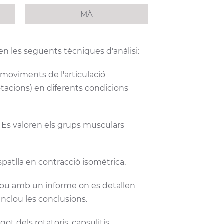
MÀ
en les següents tècniques d'anàlisi:
 moviments de l'articulació
otacions) en diferents condicions
Es valoren els grups musculars
patlla en contracció isomètrica.
clou amb un informe on es detallen
inclou les conclusions.
ot dels rotatoris, capsulitis