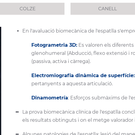
COLZE
CANELL
En l'avaluació biomecànica de l'espatlla s'empr
Fotogrametria 3D:
Es valoren els diferents
glenohumeral (Abducció, flexo extensió i r
(passiva, activa i càrrega).
Electromiografia dinàmica de superfície:
pertanyents a aquesta articulació.
Dinamometría
: Esforços submàxims de l'es
La prova biomecànica clínica de l'espatlla con
els resultats obtinguts i on el metge valorador 
Algunes patologies de l'espatlla: lesió del maneg