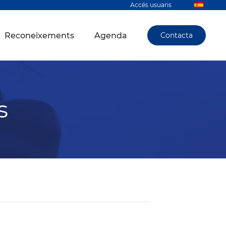
Accés usuaris
Reconeixements
Agenda
Contacta
s